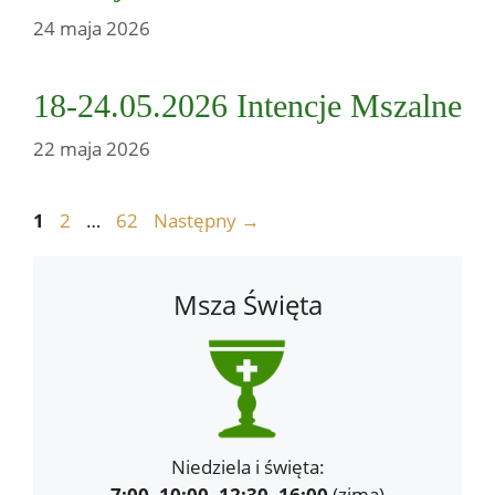
24 maja 2026
18-24.05.2026 Intencje Mszalne
22 maja 2026
Strona
Strona
Strona
1
2
…
62
Następny
→
Msza Święta
Niedziela i święta:
7:00, 10:00, 12:30, 16:00
(zima)