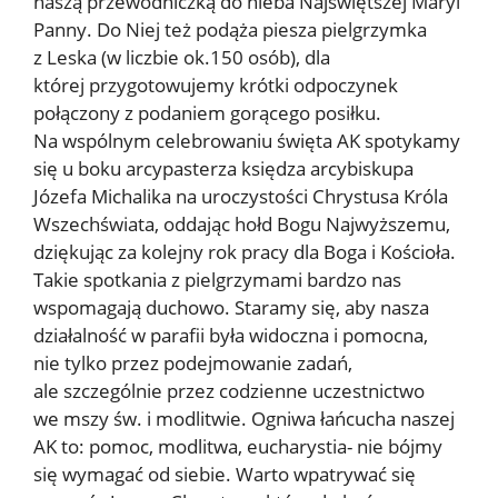
naszą przewodniczką do nieba Najświętszej Maryi
Panny. Do Niej też podąża piesza pielgrzymka
z Leska (w liczbie ok.150 osób), dla
której przygotowujemy krótki odpoczynek
połączony z podaniem gorącego posiłku.
Na wspólnym celebrowaniu święta AK spotykamy
się u boku arcypasterza księdza arcybiskupa
Józefa Michalika na uroczystości Chrystusa Króla
Wszechświata, oddając hołd Bogu Najwyższemu,
dziękując za kolejny rok pracy dla Boga i Kościoła.
Takie spotkania z pielgrzymami bardzo nas
wspomagają duchowo. Staramy się, aby nasza
działalność w parafii była widoczna i pomocna,
nie tylko przez podejmowanie zadań,
ale szczególnie przez codzienne uczestnictwo
we mszy św. i modlitwie. Ogniwa łańcucha naszej
AK to: pomoc, modlitwa, eucharystia- nie bójmy
się wymagać od siebie. Warto wpatrywać się