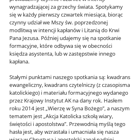
wynagradzającej za grzechy świata. Spotykamy
się w każdy pierwszy czwartek miesiąca, biorąc
czynny udział we Mszy św. poprzedzonej
modlitwą w intencji kapłanów i Litanią do Krwi
Pana Jezusa. Później udajemy się na spotkanie
formacyjne, które odbywa się w obecności
księdza asystenta, lub w zastępstwie innego
kapłana.
Stałymi punktami naszego spotkania są: kwadrans
ewangeliczny, kwadrans czytelniczy (z czasopisma
katolickiego) i materiału formacyjnego wydanego
przez Krajowy Instytut AK na dany rok. Hasłem
roku 2014 jest „Wierzę w Syna Bożego”, a naszym
tematem jest „Akcja Katolicka szkołą wiary,
świętości i apostolstwa”. Przewodnią myślą tego
hasła jest, aby wzrastała i umacniała się nasza
wiara w Chrystusa i apostolski zapał nadziei